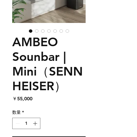
AMBEO
Sounbar |
Mini（SENN
HEISER）
価
￥55,000
格
数量
*