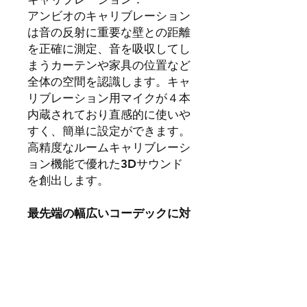
アンビオのキャリブレーション
は音の反射に重要な壁との距離
を正確に測定、音を吸収してし
まうカーテンや家具の位置など
全体の空間を認識します。キャ
リブレーション用マイクが４本
内蔵されており直感的に使いや
すく、簡単に設定ができます。
高精度なルームキャリブレーシ
ョン機能で優れた3Dサウンド
を創出します。
最先端の幅広いコーデックに対
応
平面に加えて高さに音響効果を
もたらすDolby ATMOS、
MPEG-H、DTS:X、360 Reality
Audioなどの最先端オブジェク