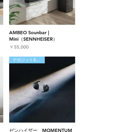
クイックビュー
AMBEO Sounbar |
Mini（SENNHEISER）
価格
￥55,000
デポジット30,000円
クイックビュー
ゼンハイザー MOMENTUM