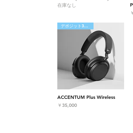
P
在庫なし
￥
デポジット30,000円
クイックビュー
ACCENTUM Plus Wireless
価格
￥35,000
運営会社